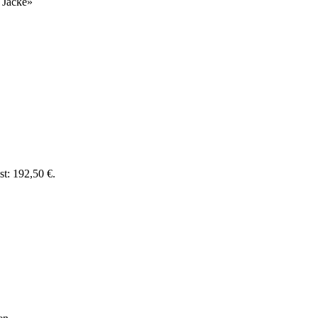
 Jacke
»
st: 192,50 €.