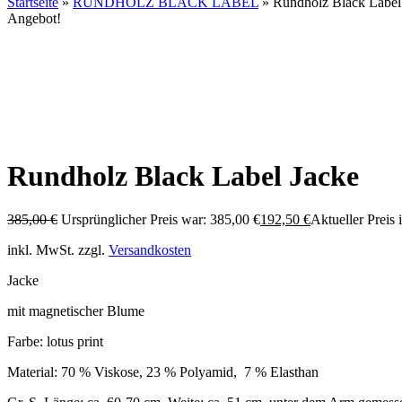
Startseite
»
RUNDHOLZ BLACK LABEL
»
Rundholz Black Label
Angebot!
Rundholz Black Label Jacke
385,00
€
Ursprünglicher Preis war: 385,00 €
192,50
€
Aktueller Preis i
inkl. MwSt.
zzgl.
Versandkosten
Jacke
mit magnetischer Blume
Farbe: lotus print
Material: 70 % Viskose, 23 % Polyamid, 7 % Elasthan