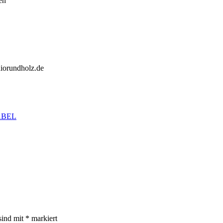
en
iorundholz.de
ABEL
sind mit
*
markiert