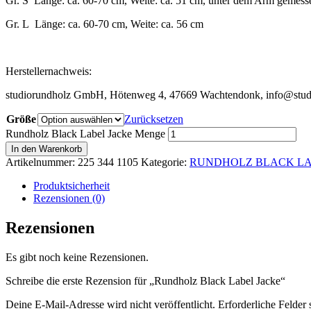
Gr. S Länge: ca. 60-70 cm, Weite: ca. 51 cm, unter dem Arm gemess
Gr. L Länge: ca. 60-70 cm, Weite: ca. 56 cm
Herstellernachweis:
studiorundholz GmbH, Hötenweg 4, 47669 Wachtendonk, info@stud
Größe
Zurücksetzen
Rundholz Black Label Jacke Menge
In den Warenkorb
Artikelnummer:
225 344 1105
Kategorie:
RUNDHOLZ BLACK L
Produktsicherheit
Rezensionen (0)
Rezensionen
Es gibt noch keine Rezensionen.
Schreibe die erste Rezension für „Rundholz Black Label Jacke“
Deine E-Mail-Adresse wird nicht veröffentlicht.
Erforderliche Felder 