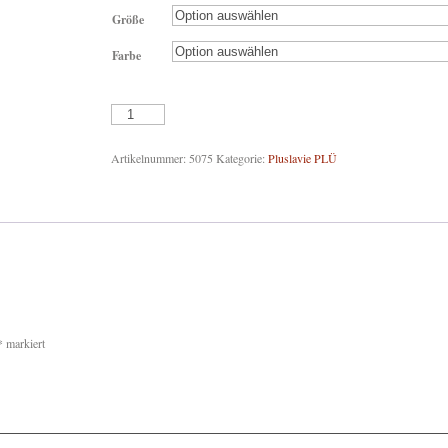
Größe
Farbe
Pluslavie
PLÜ
One
Shirt
Artikelnummer:
5075
Kategorie:
Pluslavie PLÜ
Menge
*
markiert