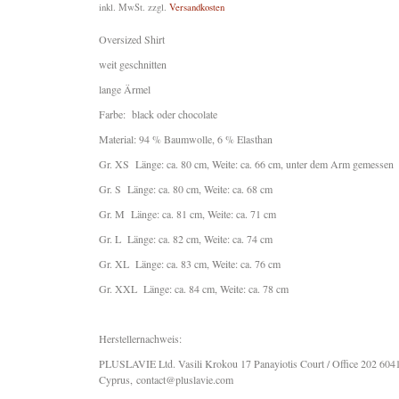
inkl. MwSt.
zzgl.
Versandkosten
Oversized Shirt
weit geschnitten
lange Ärmel
Farbe: black oder chocolate
Material: 94 % Baumwolle, 6 % Elasthan
Gr. XS Länge: ca. 80 cm, Weite: ca. 66 cm, unter dem Arm gemessen
Gr. S Länge: ca. 80 cm, Weite: ca. 68 cm
Gr. M Länge: ca. 81 cm, Weite: ca. 71 cm
Gr. L Länge: ca. 82 cm, Weite: ca. 74 cm
Gr. XL Länge: ca. 83 cm, Weite: ca. 76 cm
Gr. XXL Länge: ca. 84 cm, Weite: ca. 78 cm
Herstellernachweis:
PLUSLAVIE Ltd. Vasili Krokou 17 Panayiotis Court / Office 202 6041
Cyprus, contact@pluslavie.com