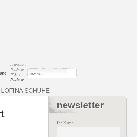
Startseite
»
Pluslavie
sand
PLÜ
»
Pluslavie
LOFINA SCHUHE
newsletter
t
Ihr Name