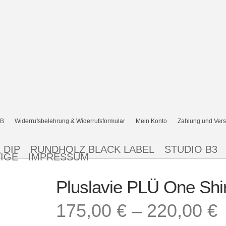
B
Widerrufsbelehrung & Widerrufsformular
Mein Konto
Zahlung und Ver
 DIP
RUNDHOLZ BLACK LABEL
STUDIO B3
IGE
IMPRESSUM
Pluslavie PLÜ One Shir
175,00
€
–
220,00
€