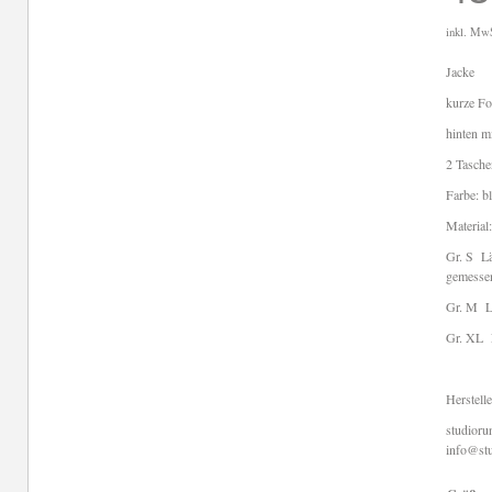
inkl. Mw
Jacke
kurze F
hinten mi
2 Tasche
Farbe: b
Materia
Gr. S Lä
gemesse
Gr. M Lä
Gr. XL L
Herstell
studior
info@stu