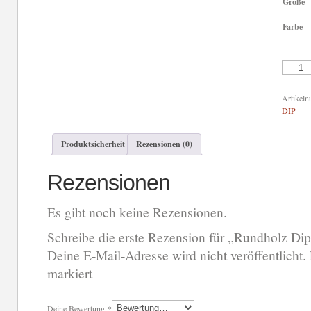
Größe
Farbe
Rundhol
Dip
kurze
Jacke
Artikel
Menge
DIP
Produktsicherheit
Rezensionen (0)
Rezensionen
Es gibt noch keine Rezensionen.
Schreibe die erste Rezension für „Rundholz Dip
Deine E-Mail-Adresse wird nicht veröffentlicht.
markiert
Deine Bewertung
*