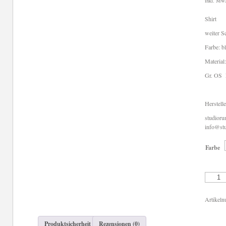
inkl. Mw
Shirt
weiter Sc
Farbe: b
Material
Gr. OS 
Herstell
studior
info@stu
Farbe
Rundhol
Shirt
Menge
Artikel
Produktsicherheit
Rezensionen (0)