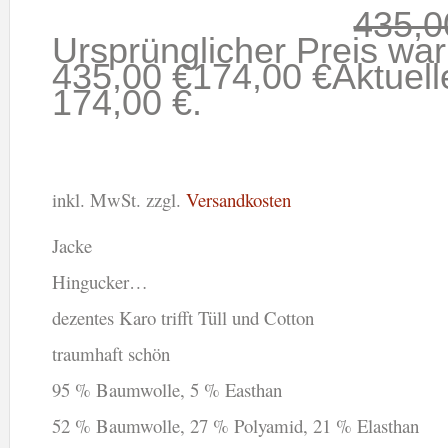
435,
Ursprünglicher Preis war
435,00 €
174,00
€
Aktuelle
174,00 €.
inkl. MwSt.
zzgl.
Versandkosten
Jacke
Hingucker…
dezentes Karo trifft Tüll und Cotton
traumhaft schön
95 % Baumwolle, 5 % Easthan
52 % Baumwolle, 27 % Polyamid, 21 % Elasthan