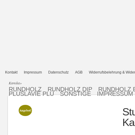
Kontakt
Impressum
Datenschutz
AGB
Widerrufsbelehrung & Wider
Kamika
»
RUNDHOLZ
RUNDHOLZ DIP
RUNDHOLZ 
PLUSLAVIE PLÜ
SONSTIGE
IMPRESSUM
St
Angebot!
Ka