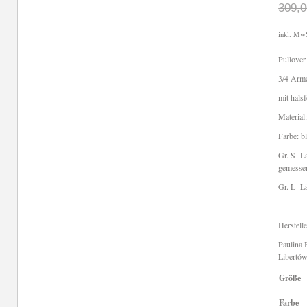
309,
inkl. Mw
Pullove
3/4 Arm
mit hals
Material
Farbe: b
Gr. S Lä
gemesse
Gr. L Lä
Herstell
Paulina 
Libertów
Größe
Farbe